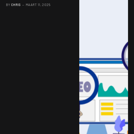
Rijn
BY
CHRIS
MAART 11, 2025