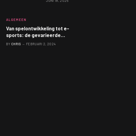
JUNI 18, 2025
ALGEMEEN
Van spelontwikkeling tot e-
sports: de gevarieerde
wereld van gaming en zijn
BY
CHRIS
FEBRUARI 2, 2024
impact op de mentale
gezondheid