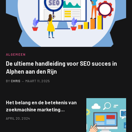
ALGEMEEN
De ultieme handleiding voor SEO succes in
Alphen aan den Rijn
BY
CHRIS
MAART 11, 2025
Het belang en de betekenis van
zoekmachine marketing
ontrafeld
APRIL 20, 2024