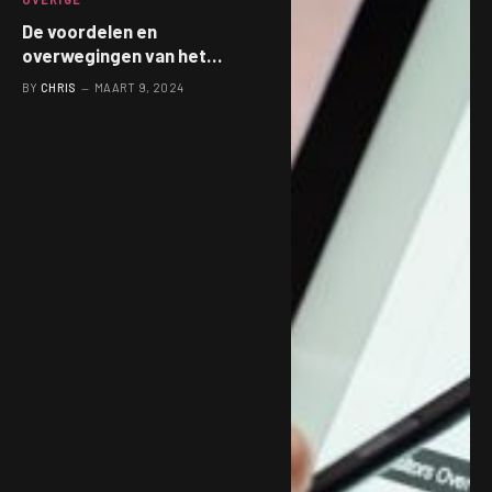
De voordelen en
overwegingen van het
uitbesteden van linkbuilding
BY
CHRIS
MAART 9, 2024