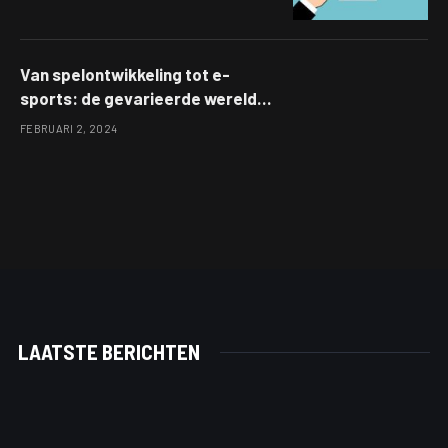
Van spelontwikkeling tot e-
sports: de gevarieerde wereld
van gaming en zijn impact op de
FEBRUARI 2, 2024
mentale gezondheid
LAATSTE BERICHTEN